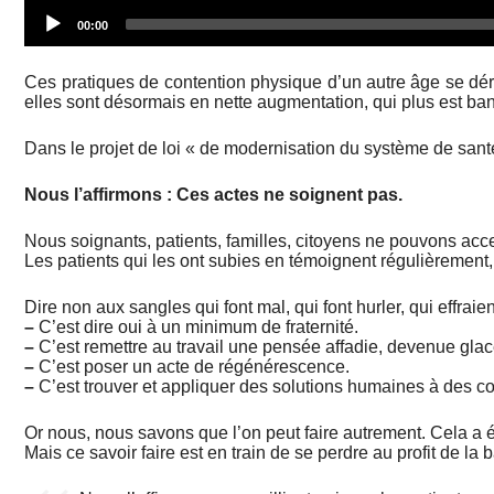
Current
00:00
time
Ces pratiques de contention physique d’un autre âge se dér
elles sont désormais en nette augmentation, qui plus est b
Dans le projet de loi « de modernisation du système de sant
Nous l’affirmons : Ces actes ne soignent pas.
Nous soignants, patients, familles, citoyens ne pouvons acc
Les patients qui les ont subies en témoignent régulièrement,
Dire non aux sangles qui font mal, qui font hurler, qui effraient
–
C’est dire oui à un minimum de fraternité.
–
C’est remettre au travail une pensée affadie, devenue glac
–
C’est poser un acte de régénérescence.
–
C’est trouver et appliquer des solutions humaines à des 
Or nous, nous savons que l’on peut faire autrement. Cela a ét
Mais ce savoir faire est en train de se perdre au profit de la