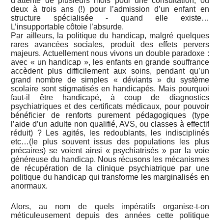
d’attente de plusieurs mois pour une consultation, ou
deux à trois ans (!) pour l’admission d’un enfant en
structure spécialisée - quand elle existe…
L’insupportable côtoie l’absurde.
Par ailleurs, la politique du handicap, malgré quelques
rares avancées sociales, produit des effets pervers
majeurs. Actuellement nous vivons un double paradoxe :
avec « un handicap », les enfants en grande souffrance
accèdent plus difficilement aux soins, pendant qu’un
grand nombre de simples « déviants » du système
scolaire sont stigmatisés en handicapés. Mais pourquoi
faut-il être handicapé, à coup de diagnostics
psychiatriques et des certificats médicaux, pour pouvoir
bénéficier de renforts purement pédagogiques (type
l’aide d’un adulte non qualifié, AVS, ou classes à effectif
réduit) ? Les agités, les redoublants, les indisciplinés
etc…(le plus souvent issus des populations les plus
précaires) se voient ainsi « psychiatrisés » par la voie
généreuse du handicap. Nous récusons les mécanismes
de récupération de la clinique psychiatrique par une
politique du handicap qui transforme les marginalisés en
anormaux.
Alors, au nom de quels impératifs organise-t-on
méticuleusement depuis des années cette politique